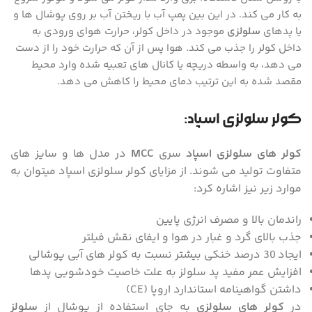
به کار می کند. در این بین پمپ آب با ریختن آب بر روی پوشال ها و
یا پدهای
سلولزی
موجود در داخل کولر، حرارت هوای ورودی به
داخل کولر را جذب می کند. هوا پس از آن که حرارت خود را از دست
می دهد، به واسطه دریچه یا کانال های تعبیه شده وارد محیط
مقصد شده به این ترتیب دمای محیط را کاهش می دهد.
کولر سلولزی اسپاد:
کولر های سلولزی اسپاد
سری
MCC
در مدل ها و سایز های
متفاوت تولید می شوند. از مزایای کولر سلولزی اسپاد میتوان به
موارد زیر نیز اشاره کرد:
راندمان بالا و مصرف انرژی پایین
جذب بالای گرد و غبار در هوا و ایفای نقش فیلتر
ایجاد 30 درصد خنکی بیشتر نسبت به کولر های آبی پوشالی
افزایش عمر مفید پد سلولز به علت خاصیت خودشویی پدها
داشتن گواهینامه استاندارد اروپا (CE)
در
کولر های سلولزی
به جای استفاده از پوشال از
سلولز