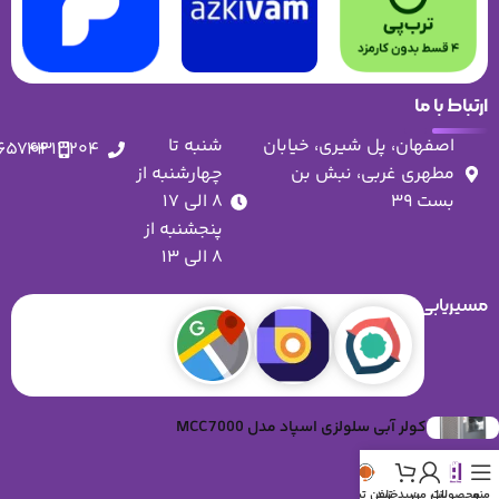
ارتباط با ما
اصفهان، پل شیری، خیابان
شنبه تا
۶۵۷۴۴
۰۳۱۳۲۰۴
مطهری غربی، نبش بن
چهارشنبه از
بست ۳۹​
۸ الی ۱۷
پنجشنبه از
۸ الی ۱۳
مسیریابی:
کولر آبی سلولزی اسپاد مدل MCC7000
منو
محصولات
پنل من
سبدخرید
تلفن تماس