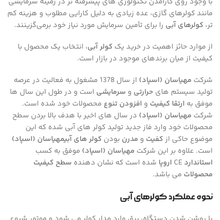
با وجود روی کارآمدن تکنولوژی های پیشرفته تر در زمینه سرمایشی
مانند کولرهای گازی، عده زیادی به دلیل کارایی مطلوب و هزینه کم
تر،
کولرهای آبی
را برای تأمین سرمایش مورد نیاز خود برمی‌گزینند.
از موارد حائز اهمیت در خرید یک
کولر آبی
، انتخاب یک محصول با
کیفیت از میان برندهای موجود در بازار است.
شرکت
مهیاسان (اسپاد)
از سال 1378 مشغول به فعالیت در عرصه
تولید سیستم های
حرارتی
و
سرمایشی
است و در طول این سال ها
موفق به
ارتقا کیفیت
و
افزودن تنوع
محصولات خود شده است.
شرکت
مهیاسان (اسپاد)
در سال های اخیر با هدف بالا بردن سطح
محصولات خود وارد فاز جدید تولید کولر های آبی شده که این
موضوع حاکی از
کفیت
و
مدرن
بودن
کولر های آبی
مهیاسان
(اسپاد)
است. علاوه بر این شرکت
مهیاسان (اسپاد)
موفق به کسب
استاندارد
CE
اروپا
شده است که نشان دهنده
سطح کیفیت
محصولات
می باشد.
نحوه عملکرد کولرهای آبی
با روشن شدن دستگاه، برق وارد مدار کولر می شود و موتور شروع