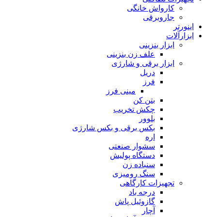
پمپ وکیوم روغنی
تجهیزات نظافتی
کارواش خانگی
جاروبرقی
اینورتر
ابزارآلات
ابزار بنزینی
علف زن بنزینی
ابزار برقی و شارژی
دریل
فرز
مینی فرز
بتن کن
چکش تخریب
بلوور
بکس برقی و بکس شارژی
اره
سشوار صنعتی
دستگاه پولیش
سنباده زن
سنگ رومیزی
تجهیزات کارگاهی
درجه باد
گازوئیل پاش