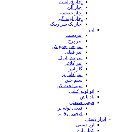
آچار
آچار فرانسه
آچار آلن
آچار جغجغه
آچار لوله گیر
آچار یک سر رینگ
انبر
انبردست
انبر پرچ
انبر خار جمع کن
انبر قفلی
انبر دم باریک
انبر کلاغی
گاز انبر
انبر کابل بر
سیم چین
سیم لخت کن
اتو لوله کشی
باد پاش
قیچی صنعتی
قیچی لوله بر
قیچی ورق بر
ابزار دستی
اره دستی