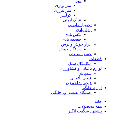
تراز لیزری
متر
متر نواری
متر لیزری
کولیس
عینک ایمنی
تجهیزات ایمنی
ابزار بادی
بکس بادی
جغجغه بادی
ابزار جوش و برش
دستگاه جوش
چسب صنعتی
قطعات
مکانیکال سیل
لوازم باغبانی و کشاورزی
سمپاش
قیچی باغبانی
قیچی شاخه زن
لوازم خانگی
دستگاه تصفیه آب خانگی
خانه
همه محصولات