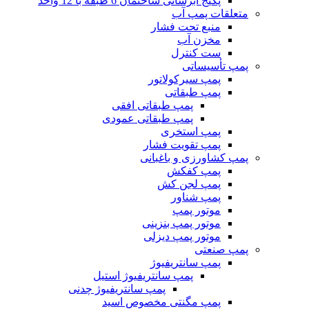
پکیج آبرسانی ساختمان 6 طبقه با 6 واحد
پکیج آبرسانی ساختمان 6 طبقه با 12 واحد
متعلقات پمپ آب
منبع تحت فشار
مخزن آب
ست کنترل
پمپ تأسیساتی
پمپ سیرکولاتور
پمپ طبقاتی
پمپ طبقاتی افقی
پمپ طبقاتی عمودی
پمپ استخری
پمپ تقویت فشار
پمپ کشاورزی و باغبانی
پمپ کفکش
پمپ لجن کش
پمپ شناور
موتور پمپ
موتور پمپ بنزینی
موتور پمپ دیزلی
پمپ صنعتی
پمپ سانتریفیوژ
پمپ سانتریفیوژ استیل
پمپ سانتریفیوژ چدنی