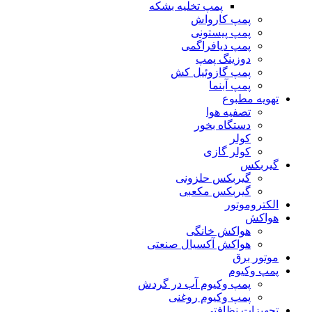
پمپ مگنتی مخصوص اسید
پمپ تخلیه بشکه
پمپ کارواش
پمپ پیستونی
پمپ دیافراگمی
دوزینگ پمپ
پمپ گازوئیل کش
پمپ آبنما
تهویه مطبوع
تصفیه هوا
دستگاه بخور
کولر
کولر گازی
گیربکس
گیربکس حلزونی
گیربکس مکعبی
الکتروموتور
هواکش
هواکش خانگی
هواکش آکسیال صنعتی
موتور برق
پمپ وکیوم
پمپ وکیوم آب در گردش