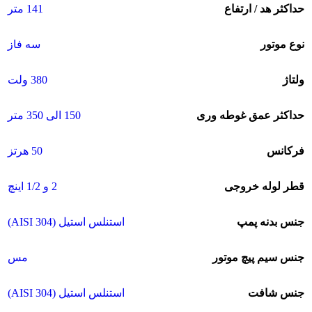
حداکثر هد / ارتفاع
141 متر
نوع موتور
سه فاز
ولتاژ
380 ولت
حداکثر عمق غوطه وری
150 الی 350 متر
فرکانس
50 هرتز
قطر لوله خروجی
2 و 1/2 اینچ
جنس بدنه پمپ
استنلس استیل (304 AISI)
جنس سیم پیچ موتور
مس
جنس شافت
استنلس استیل (304 AISI)